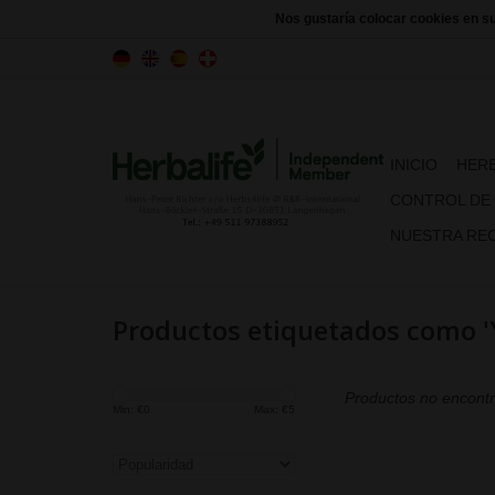
Nos gustaría colocar cookies en s
INICIO
HERB
CONTROL DE
NUESTRA REC
Productos etiquetados como '
Productos no encontr
Min: €
0
Max: €
5