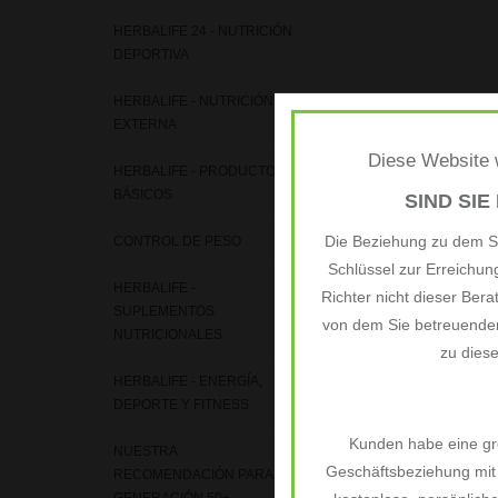
HERBALIFE 24 - NUTRICIÓN
DEPORTIVA
HERBALIFE - NUTRICIÓN
EXTERNA
Diese Website w
HERBALIFE - PRODUCTOS
BÁSICOS
SIND SIE
Die Beziehung zu dem Si
CONTROL DE PESO
Schlüssel zur Erreichu
HERBALIFE -
Richter nicht dieser Bera
SUPLEMENTOS
von dem Sie betreuenden
NUTRICIONALES
zu dies
HERBALIFE - ENERGÍA,
DEPORTE Y FITNESS
Kunden habe eine grö
NUESTRA
Geschäftsbeziehung mit 
RECOMENDACIÓN PARA LA