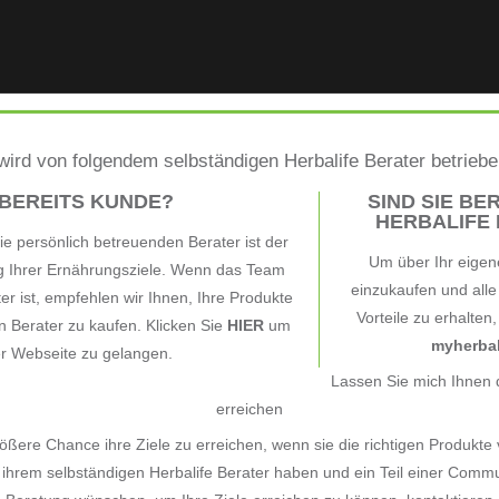
ird von folgendem selbständigen Herbalife Berater betrieb
 BEREITS KUNDE?
SIND SIE BER
HERBALIFE B
e persönlich betreuenden Berater ist der
Um über Ihr eigen
ng Ihrer Ernährungsziele. Wenn das Team
einzukaufen und all
ter ist, empfehlen wir Ihnen, Ihre Produkte
Vorteile zu erhalten
 Berater zu kaufen. Klicken Sie
HIER
um
myherbal
er Webseite zu gelangen.
Lassen Sie mich Ihnen d
erreichen
ßere Chance ihre Ziele zu erreichen, wenn sie die richtigen Produkte
ihrem selbständigen Herbalife Berater haben und ein Teil einer Commu