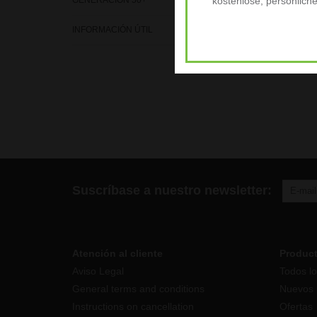
GENERACIÓN 50+
kostenlose, persönlich
INFORMACIÓN ÚTIL
Suscríbase a nuestro newsletter:
Atención al cliente
Produc
Aviso Legal
Todos lo
General terms and conditions
Nuevos 
Instructions on cancellation
Ofertas