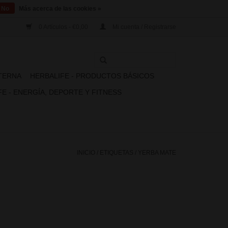
No
Más acerca de las cookies »
0 Artículos - €0,00
Mi cuenta / Registrarse
XTERNA
HERBALIFE - PRODUCTOS BÁSICOS
E - ENERGÍA, DEPORTE Y FITNESS
INICIO
/
ETIQUETAS
/
YERBA MATE