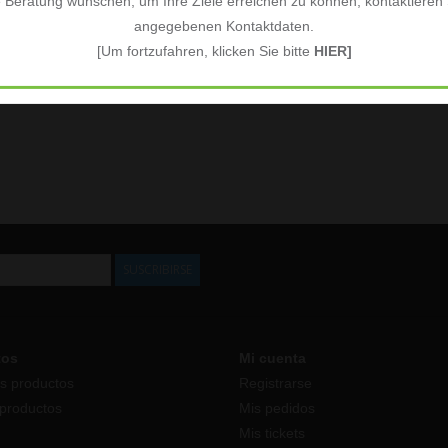
e Beratung wünschen, um Ihre Ziele erreichen zu können, kontaktieren S
angegebenen Kontaktdaten.
[Um fortzufahren, klicken Sie bitte
HIER]
SUSCRIBIRSE
tos
Mi cuenta
s productos
Registrarse
productos
Mis pedidos
Mis tickets