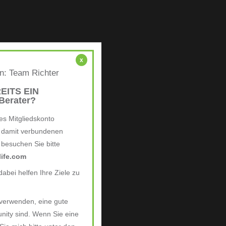
x
en: Team Richter
EITS EIN
erater?
es Mitgliedskonto
e damit verbundenen
, besuchen Sie bitte
ife.com
abei helfen Ihre Ziele zu
 verwenden, eine gute
nity sind. Wenn Sie eine