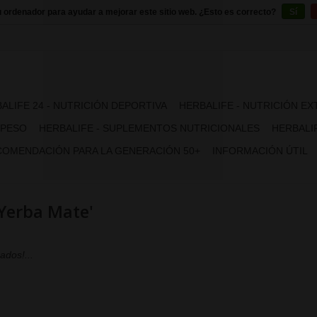
u ordenador para ayudar a mejorar este sitio web. ¿Esto es correcto?
Sí
ALIFE 24 - NUTRICIÓN DEPORTIVA
HERBALIFE - NUTRICIÓN E
 PESO
HERBALIFE - SUPLEMENTOS NUTRICIONALES
HERBALIF
OMENDACIÓN PARA LA GENERACIÓN 50+
INFORMACIÓN ÚTIL
Yerba Mate'
ados!...