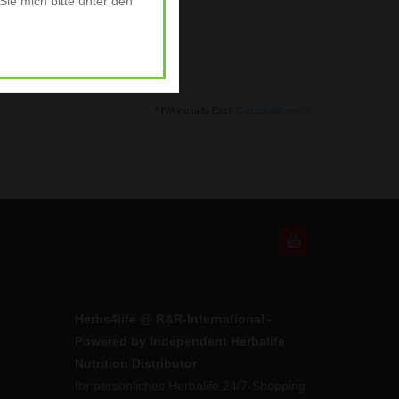
ie mich bitte unter den
* IVA incluido Excl.
Gastos de envío
Herbs4life @ R&R-International -
Powered by Independent Herbalife
Nutrition Distributor
Ihr persönliches Herbalife 24/7-Shopping