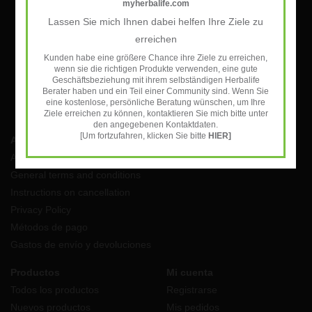
myherbalife.com
Lassen Sie mich Ihnen dabei helfen Ihre Ziele zu
SUSCRIBIRSE
erreichen
Kunden habe eine größere Chance ihre Ziele zu erreichen,
wenn sie die richtigen Produkte verwenden, eine gute
Geschäftsbeziehung mit ihrem selbständigen Herbalife
Berater haben und ein Teil einer Community sind. Wenn Sie
eine kostenlose, persönliche Beratung wünschen, um Ihre
Ziele erreichen zu können, kontaktieren Sie mich bitte unter
den angegebenen Kontaktdaten.
[Um fortzufahren, klicken Sie bitte
HIER]
Atención al cliente
Aviso Legal
General terms and conditions
Instructions on cancellation
Privacy Policy
Métodos de pago
Gastos de envío y devoluciones
Productos
Mi cuenta
Todos los productos
Registrarse
Nuevos productos
Mis pedidos