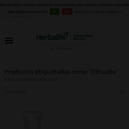
Nos gustaría colocar cookies en su ordenador para ayudar a mejorar este sitio
web. ¿Esto es correcto?
Sí
No
Más acerca de las cookies »
0 Artículos - €0,00
Inicio
Herbalife 24 - Nutrición deportiva
Herbalife - Nutrición Externa
Productos etiquetados como 'Zitrusöle'
Herbalife - productos básicos
INICIO
/
ETIQUETAS
/
ZITRUSÖLE
Control de peso
Herbalife - Suplementos
nutricionales