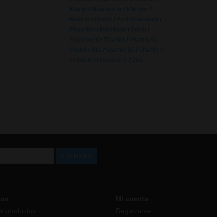
Kupfer
/
Magnesium
/
Mangan
/
Natrium
/
Niacin
/
Pantothensäure
/
Phosphor
/
Riboflavin
/
Selen
/
Sojaeiweiß
/
Thiamin
/
Vitamin A
/
Vitamin B12
/
Vitamin B6
/
Vitamin C
/
Vitamin D
/
Vitamin E
/
Zink
SUSCRIBIRSE
tos
Mi cuenta
s productos
Registrarse