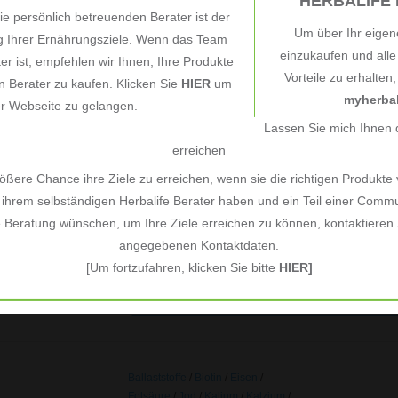
HERBALIFE B
e persönlich betreuenden Berater ist der
metabolismo
Um über Ihr eigen
ng Ihrer Ernährungsziele. Wenn das Team
también aumenta, lo que significa que consumi
einzukaufen und all
Prepara rápidamente un Batid
ter ist, empfehlen wir Ihnen, Ihre Produkte
Vorteile zu erhalten
 Berater zu kaufen. Klicken Sie
HIER
um
myherbal
er Webseite zu gelangen.
El batido F1 es sencillo de hacer y está delicio
Lassen Sie mich Ihnen d
organismo necesita, puedes preparar un sabro
erreichen
combina la proteína de soja con hidratos de ca
ßere Chance ihre Ziele zu erreichen, wenn sie die richtigen Produkte
vitaminas, minerales, hierbas y plantas botánica
ihrem selbständigen Herbalife Berater haben und ein Teil einer Commu
F1 es una opción excelente de desayuno para u
e Beratung wünschen, um Ihre Ziele erreichen zu können, kontaktieren S
ingredientes:
angegebenen Kontaktdaten.
La información según el nuevo Reglamento 
[Um fortzufahren, klicken Sie bitte
HIER]
aquí en forma de un enlace a la etiqueta de
Herbalife Fórmula 1 - sabor a Crema de vainill
Ballaststoffe
/
Biotin
/
Eisen
/
Folsäure
/
Jod
/
Kalium
/
Kalzium
/