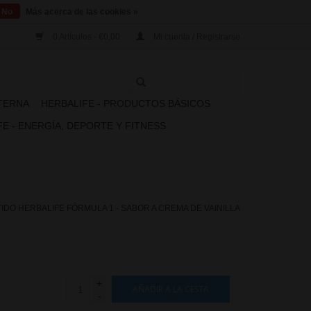
No
Más acerca de las cookies »
0 Artículos - €0,00
Mi cuenta / Registrarse
XTERNA
HERBALIFE - PRODUCTOS BÁSICOS
E - ENERGÍA, DEPORTE Y FITNESS
TIDO HERBALIFE FÓRMULA 1 - SABOR A CREMA DE VAINILLA
+
AÑADIR A LA CESTA
-