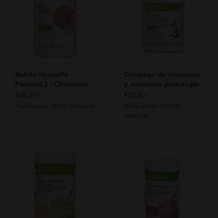
Herbalife - Energía, Deporte y
Fitness
Nuestra recomendación para la
generación 50+
Batido Herbalife
Complejo de vitaminas
Información útil
Fórmula 1 - Chocolate
y minerales para mujer
Estilo Dubái
- Herbalife Formula 2
€46,30
€22,60
*
*
Precio unidad: €84,18 / Kilogramo
Precio unidad: €268,09 /
Kilogramo