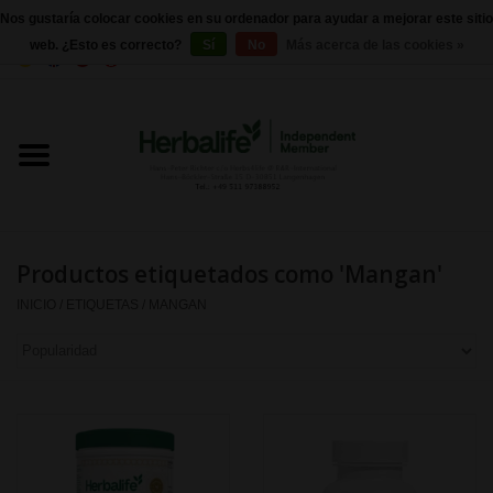
Nos gustaría colocar cookies en su ordenador para ayudar a mejorar este sitio
web. ¿Esto es correcto?
Sí
No
Más acerca de las cookies »
0 Artículos - €0,00
Inicio
Herbalife 24 - Nutrición deportiva
Herbalife - Nutrición Externa
Productos etiquetados como 'Mangan'
Herbalife - productos básicos
INICIO
/
ETIQUETAS
/
MANGAN
Control de peso
Herbalife - Suplementos
nutricionales