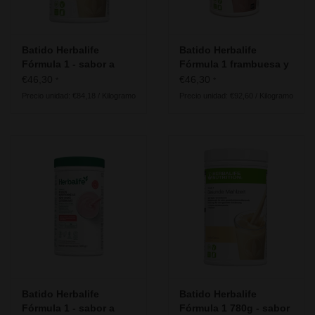
Batido Herbalife
Batido Herbalife
Fórmula 1 - sabor a
Fórmula 1 frambuesa y
Crema de vainilla
chocolate blanco - sin
€46,30
€46,30
*
*
gluten, lactosa ni soja
Precio unidad: €84,18 / Kilogramo
Precio unidad: €92,60 / Kilogramo
Batido Herbalife
Batido Herbalife
Fórmula 1 - sabor a
Fórmula 1 780g - sabor