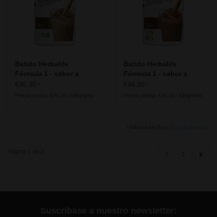
Batido Herbalife
Batido Herbalife
Fórmula 1 - sabor a
Fórmula 1 - sabor a
Café Latte
Chocolate Cremoso
€46,30
€46,30
*
*
Precio unidad: €84,18 / Kilogramo
Precio unidad: €84,18 / Kilogramo
* IVA incluido Excl.
Gastos de envío
Página 1 de 2
1
2
Suscríbase a nuestro newsletter: