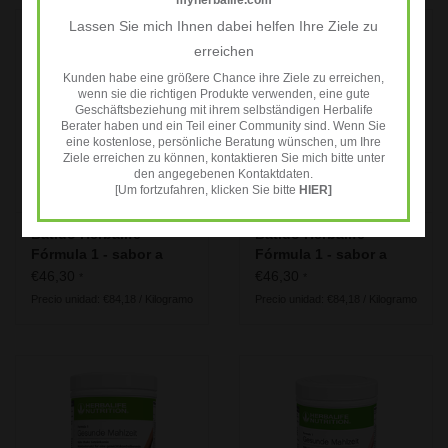
myherbalife.com
Lassen Sie mich Ihnen dabei helfen Ihre Ziele zu
erreichen
Kunden habe eine größere Chance ihre Ziele zu erreichen,
wenn sie die richtigen Produkte verwenden, eine gute
Geschäftsbeziehung mit ihrem selbständigen Herbalife
Berater haben und ein Teil einer Community sind. Wenn Sie
eine kostenlose, persönliche Beratung wünschen, um Ihre
Ziele erreichen zu können, kontaktieren Sie mich bitte unter
den angegebenen Kontaktdaten.
[Um fortzufahren, klicken Sie bitte
HIER]
Batido Herbalife
Batido Herbalife
Fórmula 1 - sabor a
Fórmula 1 - sabor a
Galleta Crujiente
Café Latte
€46,30
€46,30
*
*
Precio unidad: €84,18 / Kilogramo
Precio unidad: €84,18 / Kilogramo