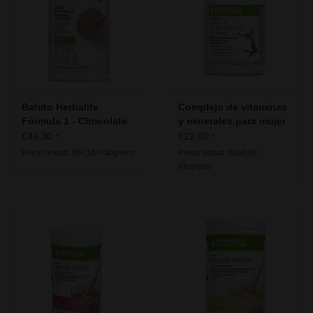
Herbalife - Energía, Deporte y
Fitness
Nuestra recomendación para la
generación 50+
Batido Herbalife
Complejo de vitaminas
Información útil
Fórmula 1 - Chocolate
y minerales para mujer
Estilo Dubái
- Herbalife Formula 2
€46,30
€22,60
*
*
Precio unidad: €84,18 / Kilogramo
Precio unidad: €268,09 /
Kilogramo